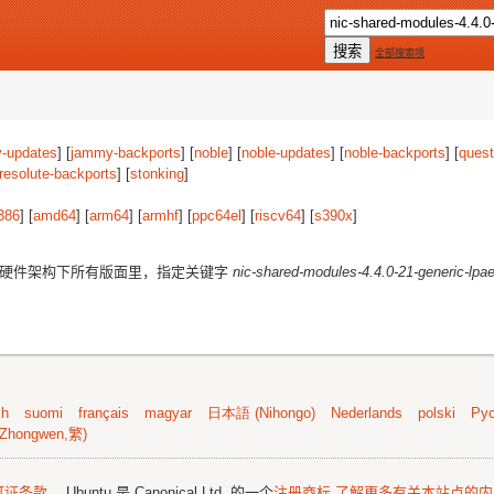
全部搜索项
-updates
] [
jammy-backports
] [
noble
] [
noble-updates
] [
noble-backports
] [
quest
resolute-backports
] [
stonking
]
386
] [
amd64
] [
arm64
] [
armhf
] [
ppc64el
] [
riscv64
] [
s390x
]
硬件架构下所有版面里，指定关键字
nic-shared-modules-4.4.0-21-generic-lpae
sh
suomi
français
magyar
日本語 (Nihongo)
Nederlands
polski
Рус
Zhongwen,繁)
可证条款
。 Ubuntu 是 Canonical Ltd. 的一个
注册商标
了解更多有关本站点的内