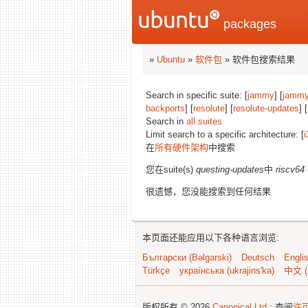
packages
»
Ubuntu
»
软件包
» 软件包搜索结果
Search in specific suite: [
jammy
] [
jammy
backports
] [
resolute
] [
resolute-updates
] [
Search in
all suites
Limit search to a specific architecture: [
i
在
所有硬件架构
中搜索
您在suite(s)
questing-updates
中
riscv64
很遗憾，您没能搜索到任何结果
本页面还能应用以下各种语言浏览:
Български (Bəlgarski)
Deutsch
Engli
Türkçe
українська (ukrajins'ka)
中文 (
版权所有 © 2026
Canonical Ltd.
; 查阅
许