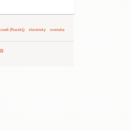
ский (Russkij)
slovensky
svenska
容
.