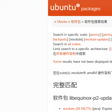
packages
»
Ubuntu
»
软件包
» 软件包搜索结果
Search in specific suite: [
jammy
] [
jammy
backports
] [resolute] [
resolute-updates
] [
Search in
all suites
Limit search to a specific architecture: [
i
在
所有硬件架构
中搜索
Some
results have not been displayed d
您在suite(s)
resolute
中
amd64
硬件架构
完整匹配
软件包 libequinox-p2-updat
resolute (26.04LTS)
(java): Equin