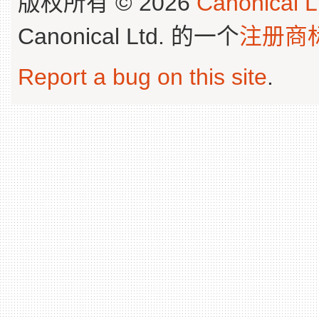
版权所有 © 2026
Canonical L
Canonical Ltd. 的一个
注册商
Report a bug on this site
.