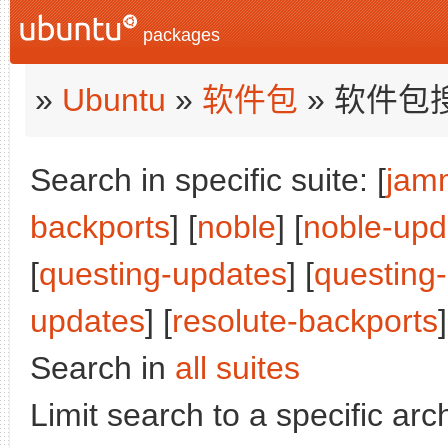
packages
»
Ubuntu
»
软件包
» 软件包
Search in specific suite: [
jam
backports
] [
noble
] [
noble-upd
[
questing-updates
] [
questing
updates
] [
resolute-backports
]
Search in
all suites
Limit search to a specific arch