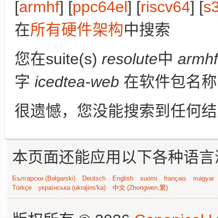
[
armhf
] [
ppc64el
] [
riscv64
] [
s
在
所有硬件架构
中搜索
您在suite(s)
resolute
中
armhf
字
icedtea-web
在软件包名称
很遗憾，您没能搜索到任何结
本页面还能应用以下各种语言
Български (Bəlgarski)
Deutsch
English
suomi
français
magyar
Türkçe
українська (ukrajins'ka)
中文 (Zhongwen,繁)