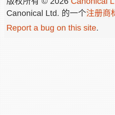
版权所有 © 2026
Canonical L
Canonical Ltd. 的一个
注册商
Report a bug on this site
.