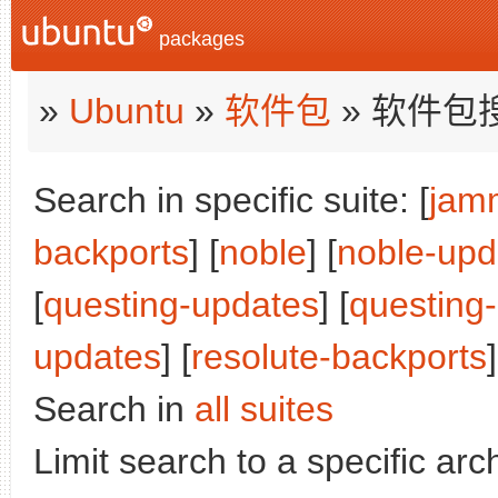
packages
»
Ubuntu
»
软件包
» 软件包
Search in specific suite: [
jam
backports
] [
noble
] [
noble-upd
[
questing-updates
] [
questing
updates
] [
resolute-backports
]
Search in
all suites
Limit search to a specific arch