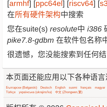
[
armhf
] [
ppc64el
] [
riscv64
] [
s
在
所有硬件架构
中搜索
您在suite(s)
resolute
中
i386
pike7.8-gdbm
在软件包名称
很遗憾，您没能搜索到任何结
本页面还能应用以下各种语言
Български (Bəlgarski)
Deutsch
English
suomi
français
magyar
Türkçe
українська (ukrajins'ka)
中文 (Zhongwen,繁)