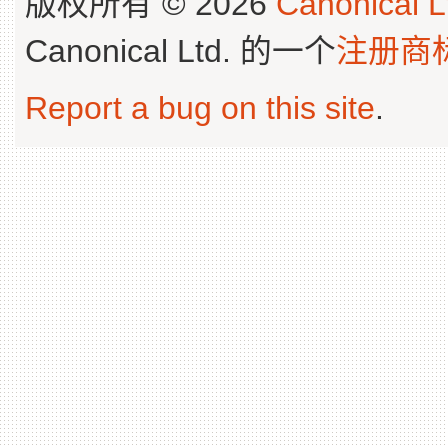
版权所有 © 2026
Canonical L
Canonical Ltd. 的一个
注册商
Report a bug on this site
.