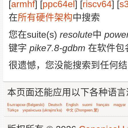
[
armhf
] [
ppc64el
] [
riscv64
] [
s
在
所有硬件架构
中搜索
您在suite(s)
resolute
中
powe
键字
pike7.8-gdbm
在软件包
很遗憾，您没能搜索到任何结
本页面还能应用以下各种语言
Български (Bəlgarski)
Deutsch
English
suomi
français
magyar
Türkçe
українська (ukrajins'ka)
中文 (Zhongwen,繁)