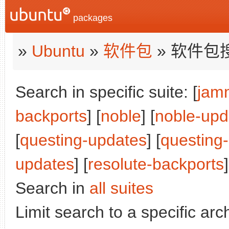
packages
»
Ubuntu
»
软件包
» 软件包
Search in specific suite: [
jam
backports
] [
noble
] [
noble-upd
[
questing-updates
] [
questing
updates
] [
resolute-backports
]
Search in
all suites
Limit search to a specific arch