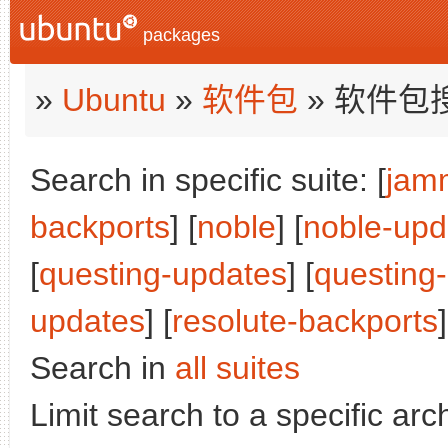
packages
»
Ubuntu
»
软件包
» 软件包
Search in specific suite: [
jam
backports
] [
noble
] [
noble-upd
[
questing-updates
] [
questing
updates
] [
resolute-backports
]
Search in
all suites
Limit search to a specific arch