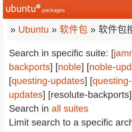
packages
»
Ubuntu
»
软件包
» 软件包
Search in specific suite: [
jam
backports
] [
noble
] [
noble-upd
[
questing-updates
] [
questing
updates
] [resolute-backports]
Search in
all suites
Limit search to a specific arch