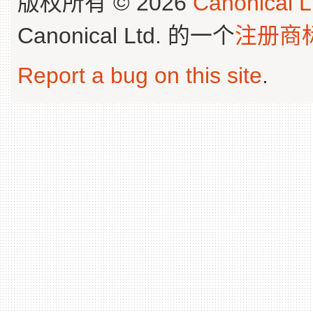
版权所有 © 2026
Canonical L
Canonical Ltd. 的一个
注册商
Report a bug on this site
.