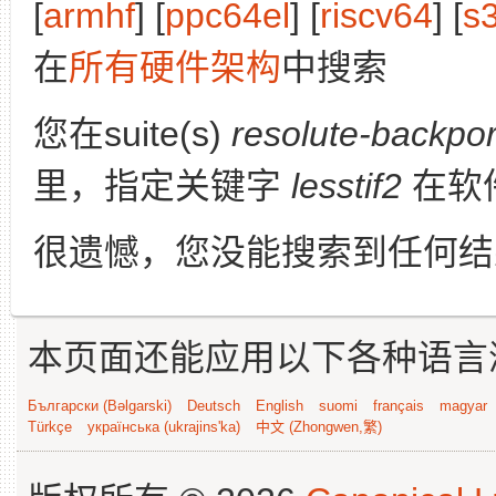
[
armhf
] [
ppc64el
] [
riscv64
] [
s
在
所有硬件架构
中搜索
您在suite(s)
resolute-backpor
里，指定关键字
lesstif2
在软
很遗憾，您没能搜索到任何结
本页面还能应用以下各种语言
Български (Bəlgarski)
Deutsch
English
suomi
français
magyar
Türkçe
українська (ukrajins'ka)
中文 (Zhongwen,繁)