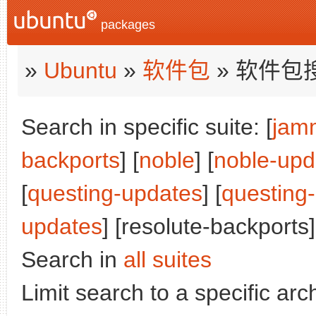
packages
»
Ubuntu
»
软件包
» 软件包
Search in specific suite: [
jam
backports
] [
noble
] [
noble-upd
[
questing-updates
] [
questing
updates
] [resolute-backports]
Search in
all suites
Limit search to a specific arch