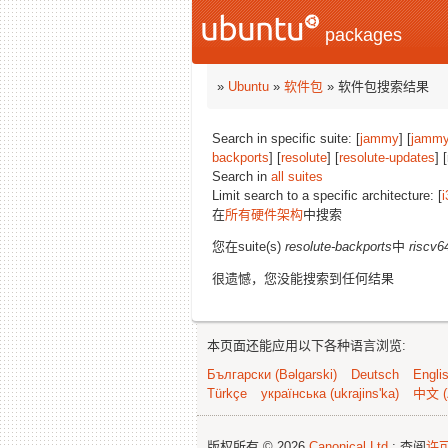
packages
»
Ubuntu
»
软件包
» 软件包搜索结果
Search in specific suite: [
jammy
] [
jammy
backports
] [
resolute
] [
resolute-updates
] 
Search in
all suites
Limit search to a specific architecture: [
i
在
所有硬件架构
中搜索
您在suite(s)
resolute-backports
中
riscv6
很遗憾，您没能搜索到任何结果
本页面还能应用以下各种语言浏览:
Български (Bəlgarski)
Deutsch
Engli
Türkçe
українська (ukrajins'ka)
中文 (
版权所有 © 2026
Canonical Ltd.
; 查阅
许