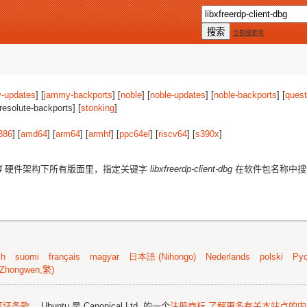
全部搜索项
-updates
] [
jammy-backports
] [
noble
] [
noble-updates
] [
noble-backports
] [
quest
[resolute-backports] [
stonking
]
386
] [
amd64
] [
arm64
] [
armhf
] [
ppc64el
] [
riscv64
] [
s390x
]
4
硬件架构下所有版面里，指定关键字
libxfreerdp-client-dbg
在软件包名称中搜
sh
suomi
français
magyar
日本語 (Nihongo)
Nederlands
polski
Рус
Zhongwen,繁)
可证条款
。 Ubuntu 是 Canonical Ltd. 的一个
注册商标
了解更多有关本站点的内