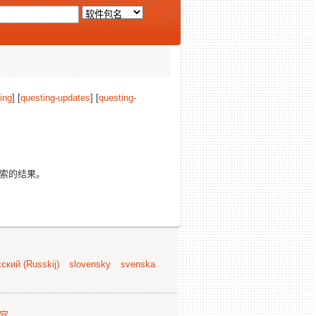
ing
] [
questing-updates
] [
questing-
索的结果。
ский (Russkij)
slovensky
svenska
容
.