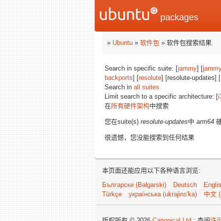
packages
»
Ubuntu
»
软件包
» 软件包搜索结果
Search in specific suite: [
jammy
] [
jammy
backports
] [
resolute
] [resolute-updates] [
Search in
all suites
Limit search to a specific architecture: [
i
在
所有硬件架构
中搜索
您在suite(s)
resolute-updates
中
arm64
硬
很遗憾，您没能搜索到任何结果
本页面还能应用以下各种语言浏览:
Български (Bəlgarski)
Deutsch
Engli
Türkçe
українська (ukrajins'ka)
中文 (
版权所有 © 2026
Canonical Ltd.
; 查阅
许