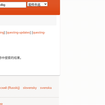
ing
] [
questing-updates
] [
questing-
称中搜索的结果。
ский (Russkij)
slovensky
svenska
容
.