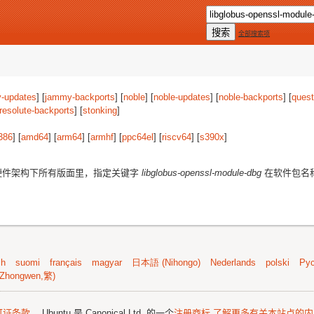
全部搜索项
-updates
] [
jammy-backports
] [
noble
] [
noble-updates
] [
noble-backports
] [
quest
resolute-backports
] [
stonking
]
386
] [
amd64
] [
arm64
] [
armhf
] [
ppc64el
] [
riscv64
] [
s390x
]
件架构下所有版面里，指定关键字
libglobus-openssl-module-dbg
在软件包名
sh
suomi
français
magyar
日本語 (Nihongo)
Nederlands
polski
Рус
Zhongwen,繁)
可证条款
。 Ubuntu 是 Canonical Ltd. 的一个
注册商标
了解更多有关本站点的内