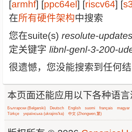
[
armhf
] [
ppc64el
] [
riscv64
] [
s
在
所有硬件架构
中搜索
您在suite(s)
resolute-update
定关键字
libnl-genl-3-200-ud
很遗憾，您没能搜索到任何结
本页面还能应用以下各种语言
Български (Bəlgarski)
Deutsch
English
suomi
français
magyar
Türkçe
українська (ukrajins'ka)
中文 (Zhongwen,繁)