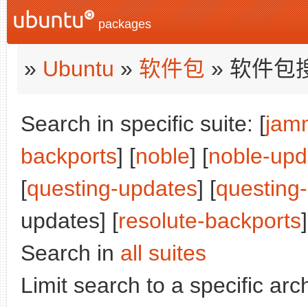
packages
»
Ubuntu
»
软件包
» 软件包
Search in specific suite: [
jam
backports
] [
noble
] [
noble-upd
[
questing-updates
] [
questing
updates] [
resolute-backports
]
Search in
all suites
Limit search to a specific arch