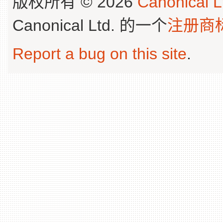
版权所有 © 2026
Canonical L
Canonical Ltd. 的一个
注册商
Report a bug on this site
.