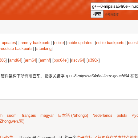
全部搜索项
-updates
] [
jammy-backports
] [
noble
] [
noble-updates
] [
noble-backports
] [
quest
resolute-backports
] [
stonking
]
386
] [
amd64
] [
arm64
] [
armhf
] [
ppc64el
] [
riscv64
] [
s390x
]
硬件架构下所有版面里，指定关键字
g++-8-mipsisa64r6el-linux-gnuabi64
在软
sh
suomi
français
magyar
日本語 (Nihongo)
Nederlands
polski
Рус
Zhongwen,繁)
可证条款
。 Ubuntu 是 Canonical Ltd. 的一个
注册商标
了解更多有关本站点的内