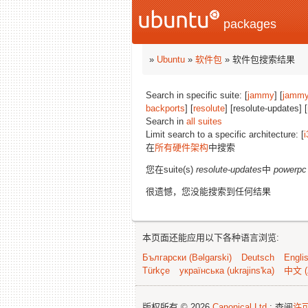
packages
»
Ubuntu
»
软件包
» 软件包搜索结果
Search in specific suite: [
jammy
] [
jammy
backports
] [
resolute
] [resolute-updates] [
Search in
all suites
Limit search to a specific architecture: [
i
在
所有硬件架构
中搜索
您在suite(s)
resolute-updates
中
powerpc
很遗憾，您没能搜索到任何结果
本页面还能应用以下各种语言浏览:
Български (Bəlgarski)
Deutsch
Engli
Türkçe
українська (ukrajins'ka)
中文 (
版权所有 © 2026
Canonical Ltd.
; 查阅
许