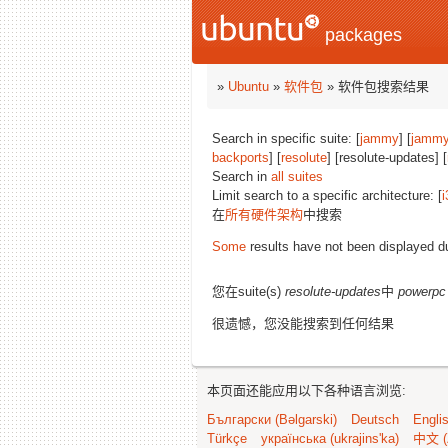
packages
»
Ubuntu
»
软件包
» 软件包搜索结果
Search in specific suite: [
jammy
] [
jammy
backports
] [
resolute
] [resolute-updates] [
Search in
all suites
Limit search to a specific architecture: [
i
在
所有硬件架构
中搜索
Some
results have not been displayed d
您在suite(s)
resolute-updates
中
powerpc
很遗憾，您没能搜索到任何结果
本页面还能应用以下各种语言浏览:
Български (Bəlgarski)
Deutsch
Engli
Türkçe
українська (ukrajins'ka)
中文 (