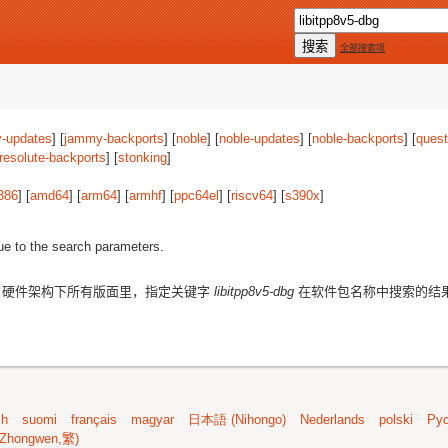
全部搜索项
-updates
] [
jammy-backports
] [
noble
] [
noble-updates
] [
noble-backports
] [
quest
resolute-backports
] [
stonking
]
386
] [
amd64
] [
arm64
] [
armhf
] [
ppc64el
] [
riscv64
] [
s390x
]
ue to the search parameters.
硬件架构下所有版面里，指定关键字
libitpp8v5-dbg
在软件包名称中搜索的结
sh
suomi
français
magyar
日本語 (Nihongo)
Nederlands
polski
Рус
Zhongwen,繁)