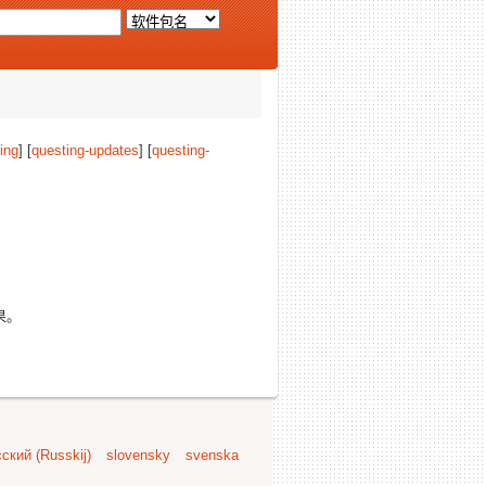
ing
] [
questing-updates
] [
questing-
果。
ский (Russkij)
slovensky
svenska