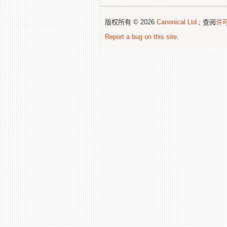
版权所有 © 2026
Canonical Ltd.
; 查阅
许
Report a bug on this site
.