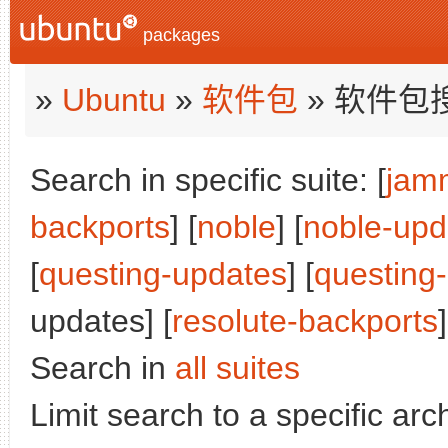
packages
»
Ubuntu
»
软件包
» 软件包
Search in specific suite: [
jam
backports
] [
noble
] [
noble-upd
[
questing-updates
] [
questing
updates] [
resolute-backports
]
Search in
all suites
Limit search to a specific arch