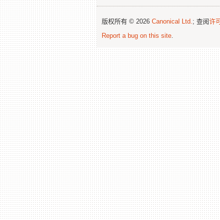
版权所有 © 2026
Canonical Ltd.
; 查阅
许
Report a bug on this site
.