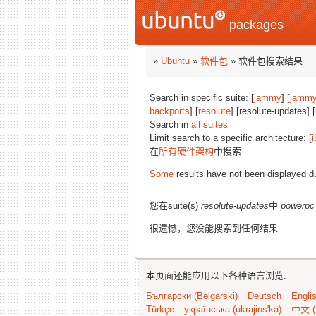
packages
»
Ubuntu
»
软件包
» 软件包搜索结果
Search in specific suite: [
jammy
] [
jammy
backports
] [
resolute
] [resolute-updates] [
Search in
all suites
Limit search to a specific architecture: [
i
在
所有硬件架构
中搜索
Some
results have not been displayed d
您在suite(s)
resolute-updates
中
powerpc
很遗憾，您没能搜索到任何结果
本页面还能应用以下各种语言浏览:
Български (Bəlgarski)
Deutsch
Engli
Türkçe
українська (ukrajins'ka)
中文 (