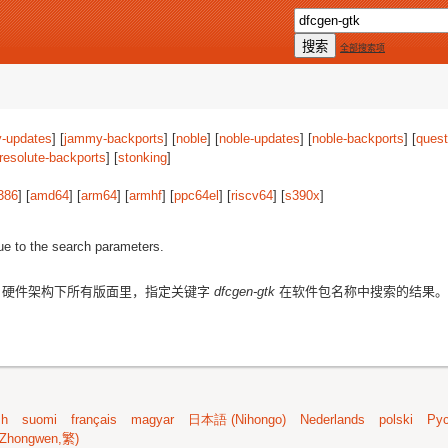
全部搜索项
-updates
] [
jammy-backports
] [
noble
] [
noble-updates
] [
noble-backports
] [
quest
resolute-backports
] [
stonking
]
386
] [
amd64
] [
arm64
] [
armhf
] [
ppc64el
] [
riscv64
] [
s390x
]
ue to the search parameters.
硬件架构下所有版面里，指定关键字
dfcgen-gtk
在软件包名称中搜索的结果。
sh
suomi
français
magyar
日本語 (Nihongo)
Nederlands
polski
Рус
Zhongwen,繁)