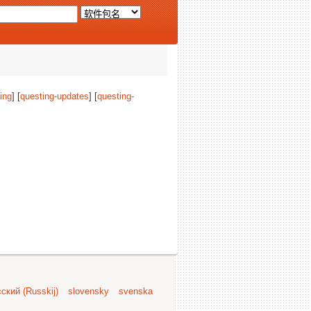
ing
] [
questing-updates
] [
questing-
ский (Russkij)
slovensky
svenska