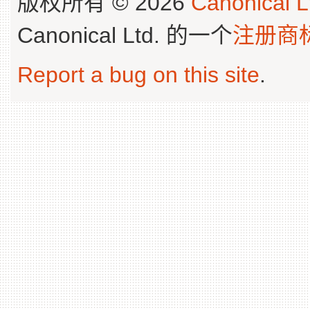
版权所有 © 2026
Canonical L
Canonical Ltd. 的一个
注册商
Report a bug on this site
.