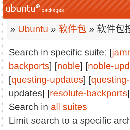
packages
»
Ubuntu
»
软件包
» 软件包
Search in specific suite: [
jam
backports
] [
noble
] [
noble-upd
[
questing-updates
] [
questing
updates] [
resolute-backports
]
Search in
all suites
Limit search to a specific arch