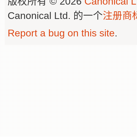
版权所有 © 2026
Canonical L
Canonical Ltd. 的一个
注册商
Report a bug on this site
.