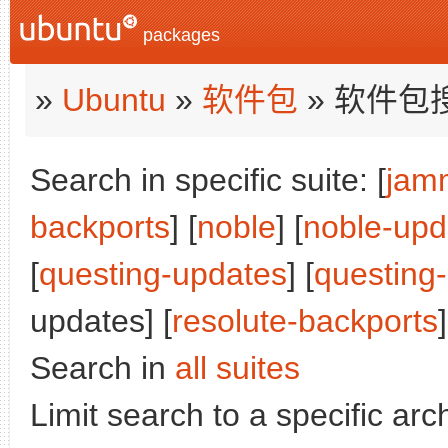
packages
»
Ubuntu
»
软件包
» 软件包
Search in specific suite: [
jam
backports
] [
noble
] [
noble-upd
[
questing-updates
] [
questing
updates] [
resolute-backports
]
Search in
all suites
Limit search to a specific arch