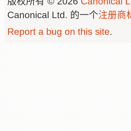
版权所有 © 2026
Canonical L
Canonical Ltd. 的一个
注册商
Report a bug on this site
.