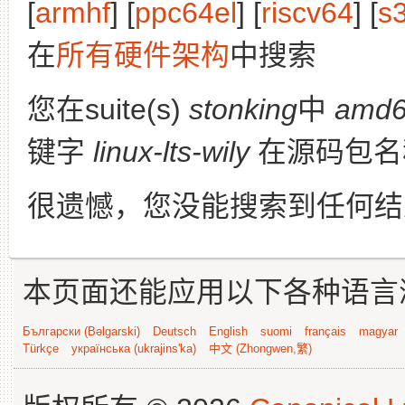
[
armhf
] [
ppc64el
] [
riscv64
] [
s
在
所有硬件架构
中搜索
您在suite(s)
stonking
中
amd
键字
linux-lts-wily
在源码包名
很遗憾，您没能搜索到任何结
本页面还能应用以下各种语言
Български (Bəlgarski)
Deutsch
English
suomi
français
magyar
Türkçe
українська (ukrajins'ka)
中文 (Zhongwen,繁)