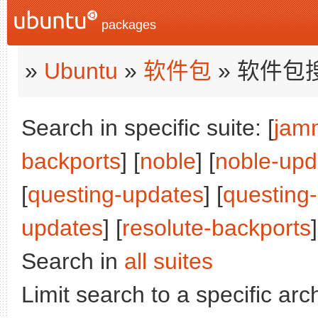
packages
»
Ubuntu
»
软件包
» 软件包
Search in specific suite: [
jam
backports
] [
noble
] [
noble-upd
[
questing-updates
] [
questing
updates
] [
resolute-backports
Search in
all suites
Limit search to a specific arch