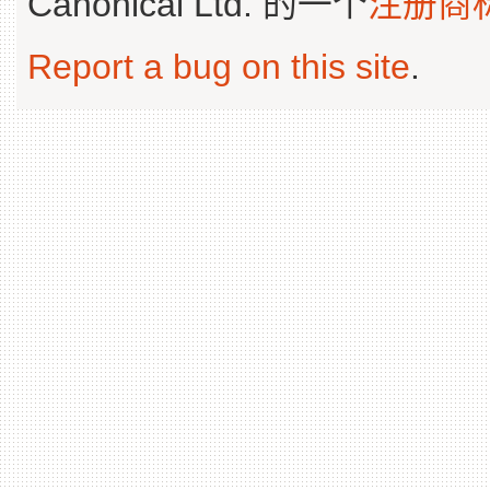
Canonical Ltd. 的一个
注册商
Report a bug on this site
.