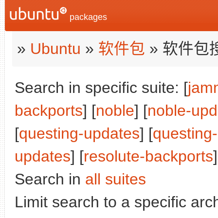
packages
»
Ubuntu
»
软件包
» 软件包
Search in specific suite: [
jam
backports
] [
noble
] [
noble-upd
[
questing-updates
] [
questing
updates
] [
resolute-backports
Search in
all suites
Limit search to a specific arch