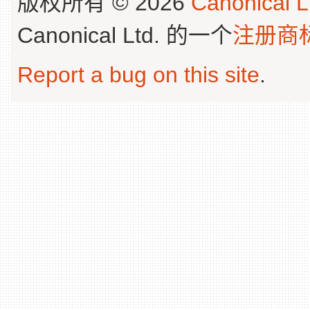
版权所有 © 2026
Canonical L
Canonical Ltd. 的一个
注册商
Report a bug on this site
.