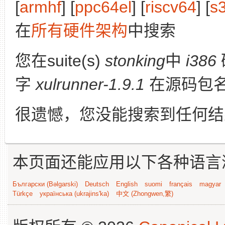
[
armhf
] [
ppc64el
] [
riscv64
] [
s
在
所有硬件架构
中搜索
您在suite(s)
stonking
中
i386
字
xulrunner-1.9.1
在源码包
很遗憾，您没能搜索到任何结
本页面还能应用以下各种语言
Български (Bəlgarski)
Deutsch
English
suomi
français
magyar
Türkçe
українська (ukrajins'ka)
中文 (Zhongwen,繁)