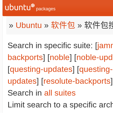
packages
»
Ubuntu
»
软件包
» 软件包
Search in specific suite: [
jam
backports
] [
noble
] [
noble-upd
[
questing-updates
] [
questing
updates
] [
resolute-backports
Search in
all suites
Limit search to a specific arch