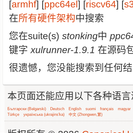
[
armhf
] [
ppc64el
] [
riscv64
] [
s
在
所有硬件架构
中搜索
您在suite(s)
stonking
中
ppc6
键字
xulrunner-1.9.1
在源码
很遗憾，您没能搜索到任何结
本页面还能应用以下各种语言
Български (Bəlgarski)
Deutsch
English
suomi
français
magyar
Türkçe
українська (ukrajins'ka)
中文 (Zhongwen,繁)