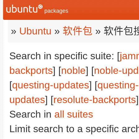
packages
»
Ubuntu
»
软件包
» 软件包
Search in specific suite: [
jam
backports
] [
noble
] [
noble-upd
[
questing-updates
] [
questing
updates
] [
resolute-backports
Search in
all suites
Limit search to a specific arch