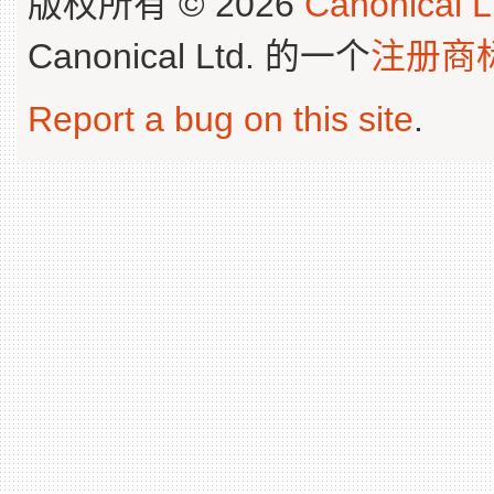
版权所有 © 2026
Canonical L
Canonical Ltd. 的一个
注册商
Report a bug on this site
.