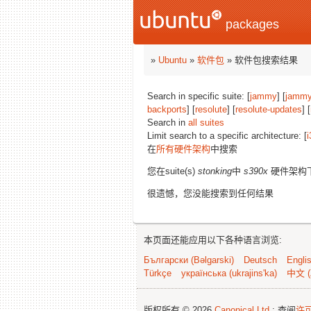
packages
»
Ubuntu
»
软件包
» 软件包搜索结果
Search in specific suite: [
jammy
] [
jammy
backports
] [
resolute
] [
resolute-updates
] [
Search in
all suites
Limit search to a specific architecture: [
i
在
所有硬件架构
中搜索
您在suite(s)
stonking
中
s390x
硬件架构
很遗憾，您没能搜索到任何结果
本页面还能应用以下各种语言浏览:
Български (Bəlgarski)
Deutsch
Engli
Türkçe
українська (ukrajins'ka)
中文 (
版权所有 © 2026
Canonical Ltd.
; 查阅
许