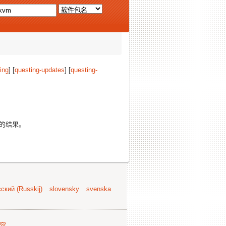
ing
] [
questing-updates
] [
questing-
的结果。
ский (Russkij)
slovensky
svenska
容
.