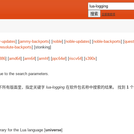
全部搜索项
-updates
] [
jammy-backports
] [
noble
] [
noble-updates
] [
noble-backports
] [
quest
resolute-backports
] [stonking]
386
] [
amd64
] [
arm64
] [
armhf
] [
ppc64el
] [
riscv64
] [
s390x
]
ue to the search parameters.
下所有版面里，指定关键字
lua-logging
在软件包名称中搜索的结果。 找到
1
个
brary for the Lua language [
universe
]