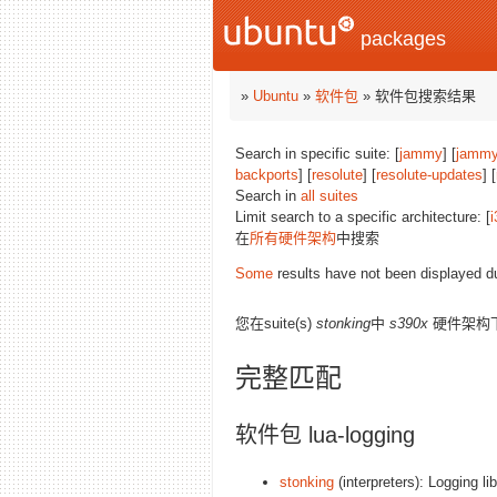
packages
»
Ubuntu
»
软件包
» 软件包搜索结果
Search in specific suite: [
jammy
] [
jammy
backports
] [
resolute
] [
resolute-updates
] [
Search in
all suites
Limit search to a specific architecture: [
i
在
所有硬件架构
中搜索
Some
results have not been displayed d
您在suite(s)
stonking
中
s390x
硬件架构
完整匹配
软件包 lua-logging
stonking
(interpreters): Logging li