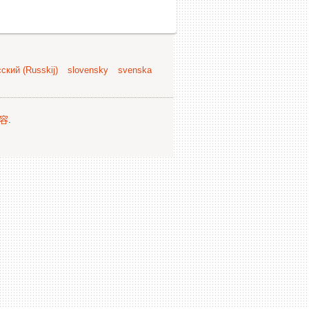
ский (Russkij)
slovensky
svenska
容
.