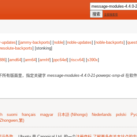
全部搜索项
-updates
] [
jammy-backports
] [
noble
] [
noble-updates
] [
noble-backports
] [
quest
resolute-backports
] [stonking]
386
] [
amd64
] [
arm64
] [
armhf
] [
ppc64el
] [
riscv64
] [
s390x
]
下所有版面里，指定关键字
message-modules-4.4.0-21-powerpc-smp-di
在软件
sh
suomi
français
magyar
日本語 (Nihongo)
Nederlands
polski
Рус
Zhongwen,繁)
可证条款
。 Ubuntu 是 Canonical Ltd. 的一个
注册商标
了解更多有关本站点的内