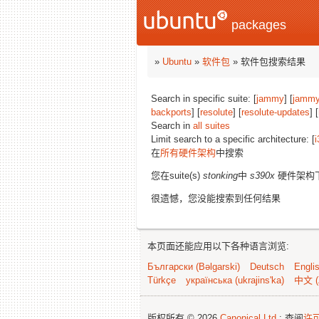
packages
»
Ubuntu
»
软件包
» 软件包搜索结果
Search in specific suite: [
jammy
] [
jammy
backports
] [
resolute
] [
resolute-updates
] [
Search in
all suites
Limit search to a specific architecture: [
i
在
所有硬件架构
中搜索
您在suite(s)
stonking
中
s390x
硬件架构
很遗憾，您没能搜索到任何结果
本页面还能应用以下各种语言浏览:
Български (Bəlgarski)
Deutsch
Engli
Türkçe
українська (ukrajins'ka)
中文 (
版权所有 © 2026
Canonical Ltd.
; 查阅
许