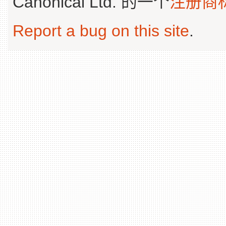
Canonical Ltd. 的一个
注册商
Report a bug on this site
.