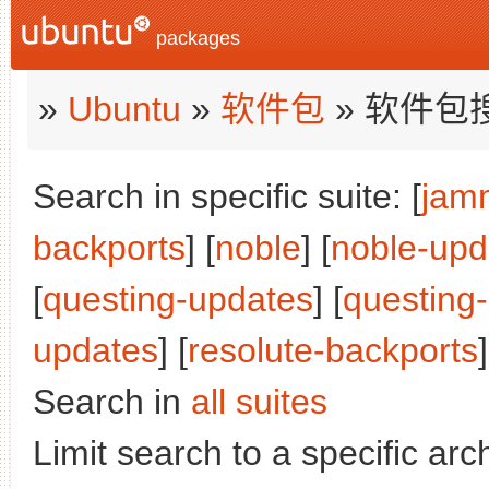
packages
»
Ubuntu
»
软件包
» 软件包
Search in specific suite: [
jam
backports
] [
noble
] [
noble-upd
[
questing-updates
] [
questing
updates
] [
resolute-backports
Search in
all suites
Limit search to a specific arch