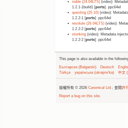
noble (24.04LTS)
(video): Metadata
1.2.1-1build1 [
ports
]: ppc64el
questing (25.10)
(video): Metadata 
1.2.2-1 [
ports
]: ppc64el
resolute (26.04LTS)
(video): Metad
1.2.2-2 [
ports
]: ppc64el
stonking
(video): Metadata injector
1.2.2-2 [
ports
]: ppc64el
This page is also available in the followi
Български (Bəlgarski)
Deutsch
Engli
Türkçe
українська (ukrajins'ka)
中文 (
版權所有 © 2026
Canonical Ltd.
; 查閱
許
Report a bug on this site
.