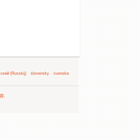
ский (Russkij)
slovensky
svenska
容
.