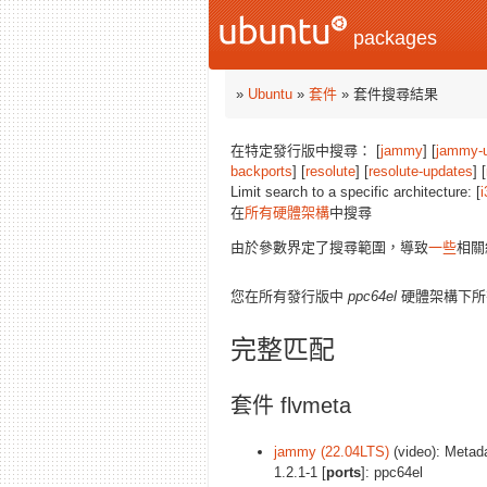
packages
»
Ubuntu
»
套件
» 套件搜尋結果
在特定發行版中搜尋： [
jammy
] [
jammy-
backports
] [
resolute
] [
resolute-updates
] [
Limit search to a specific architecture: [
i
在
所有硬體架構
中搜尋
由於參數界定了搜尋範圍，導致
一些
相關
您在所有發行版中
ppc64el
硬體架構下所
完整匹配
套件 flvmeta
jammy (22.04LTS)
(video): Metadat
1.2.1-1 [
ports
]: ppc64el