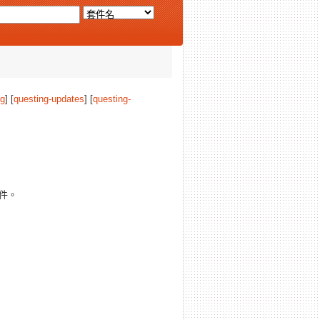
ng
] [
questing-updates
] [
questing-
件。