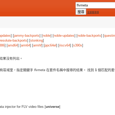
全部搜尋項
updates
] [
jammy-backports
] [
noble
] [
noble-updates
] [
noble-backports
] [
questi
resolute-backports
] [
stonking
]
386
] [
amd64
] [
arm64
] [
armhf
] [
ppc64el
] [
riscv64
] [
s390x
]
結果沒有列出。
有區域里，指定關鍵字
flvmeta
在套件名稱中搜尋的結果。 找到
1
個匹配的套
a injector for FLV video files [
universe
]