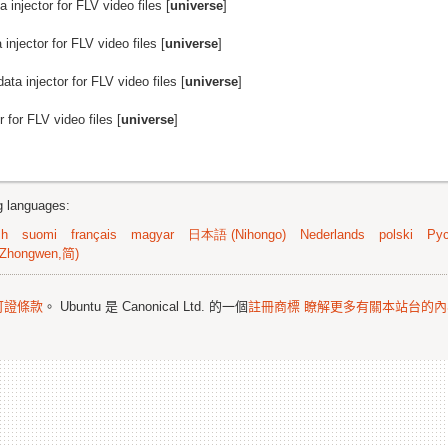
 injector for FLV video files [
universe
]
injector for FLV video files [
universe
]
ata injector for FLV video files [
universe
]
 for FLV video files [
universe
]
ng languages:
sh
suomi
français
magyar
日本語 (Nihongo)
Nederlands
polski
Рус
Zhongwen,简)
可證條款
。 Ubuntu 是 Canonical Ltd. 的一個
註冊商標
瞭解更多有關本站台的內