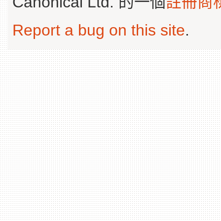
Canonical Ltd. 的一個
註冊商
Report a bug on this site
.