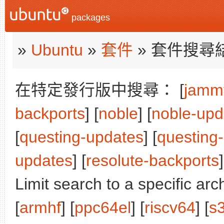
packages
»
Ubuntu
»
套件
» 套件搜尋
在特定發行版中搜尋： [
jamm
backports
] [
noble
] [
noble-upd
[
questing-updates
] [
questing
updates
] [
resolute-backports
]
Limit search to a specific arch
[
armhf
] [
ppc64el
] [
riscv64
] [
s