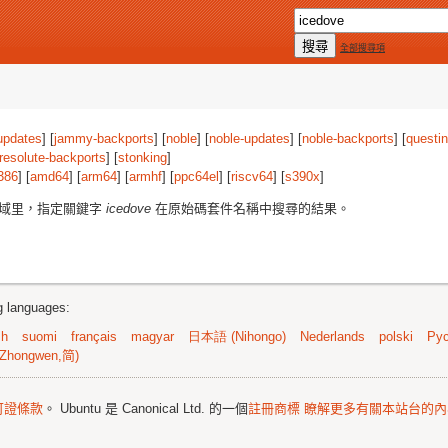
全部搜尋項
updates
] [
jammy-backports
] [
noble
] [
noble-updates
] [
noble-backports
] [
questi
resolute-backports
] [
stonking
]
386
] [
amd64
] [
arm64
] [
armhf
] [
ppc64el
] [
riscv64
] [
s390x
]
區域里，指定關鍵字
icedove
在原始碼套件名稱中搜尋的結果。
ng languages:
sh
suomi
français
magyar
日本語 (Nihongo)
Nederlands
polski
Рус
Zhongwen,简)
可證條款
。 Ubuntu 是 Canonical Ltd. 的一個
註冊商標
瞭解更多有關本站台的內