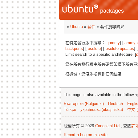
packages
»
Ubuntu
»
套件
» 套件搜尋結果
在特定發行版中搜尋： [
jammy
] [
jammy-
backports
] [
resolute
] [
resolute-updates
] [
Limit search to a specific architecture: [
i
您在所有發行版中所有硬體架構下所有
很遺憾，您沒能搜尋到任何結果
This page is also available in the followi
Български (Bəlgarski)
Deutsch
Engli
Türkçe
українська (ukrajins'ka)
中文 (
版權所有 © 2026
Canonical Ltd.
; 查閱
許
Report a bug on this site
.