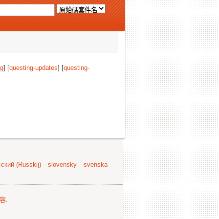
ng
] [
questing-updates
] [
questing-
ский (Russkij)
slovensky
svenska
容
.