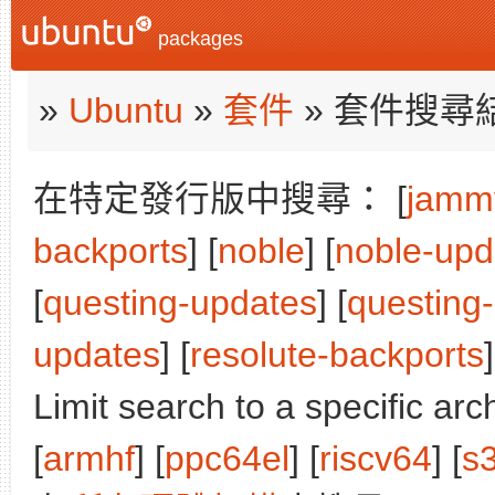
packages
»
Ubuntu
»
套件
» 套件搜尋
在特定發行版中搜尋： [
jamm
backports
] [
noble
] [
noble-upd
[
questing-updates
] [
questing
updates
] [
resolute-backports
]
Limit search to a specific arch
[
armhf
] [
ppc64el
] [
riscv64
] [
s