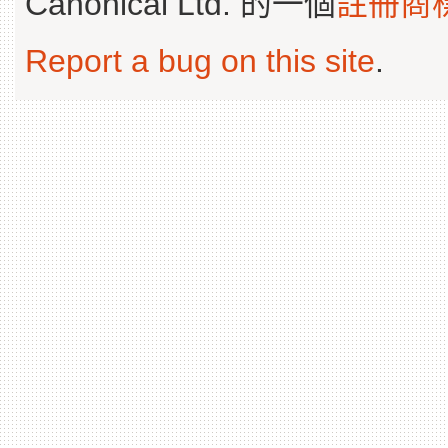
Canonical Ltd. 的一個
註冊商
Report a bug on this site
.