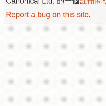
Canonical Ltd. 的一個
註冊商
Report a bug on this site
.