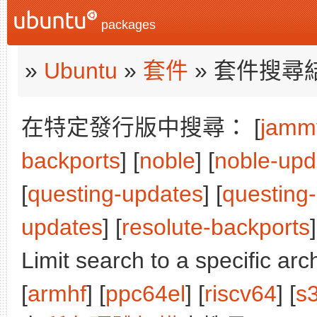
packages
»
Ubuntu
»
套件
» 套件搜尋
在特定發行版中搜尋： [
jamm
backports
] [
noble
] [
noble-upd
[
questing-updates
] [
questing
updates
] [
resolute-backports
]
Limit search to a specific arch
[
armhf
] [
ppc64el
] [
riscv64
] [
s