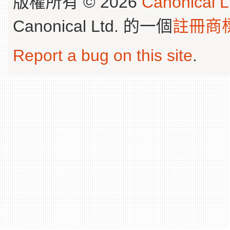
版權所有 © 2026
Canonical L
Canonical Ltd. 的一個
註冊商
Report a bug on this site
.