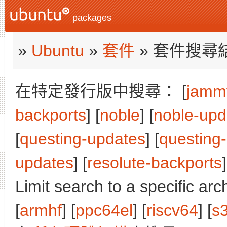
packages
»
Ubuntu
»
套件
» 套件搜尋
在特定發行版中搜尋： [
jamm
backports
] [
noble
] [
noble-upd
[
questing-updates
] [
questing
updates
] [
resolute-backports
]
Limit search to a specific arch
[
armhf
] [
ppc64el
] [
riscv64
] [
s