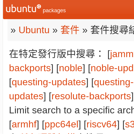
packages
»
Ubuntu
»
套件
» 套件搜尋
在特定發行版中搜尋： [
jamm
backports
] [
noble
] [
noble-upd
[
questing-updates
] [
questing
updates
] [
resolute-backports
]
Limit search to a specific arch
[
armhf
] [
ppc64el
] [
riscv64
] [
s