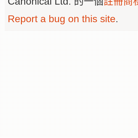
Canonical Ltd. 的一個
註冊商
Report a bug on this site
.