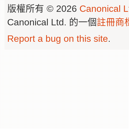
版權所有 © 2026
Canonical L
Canonical Ltd. 的一個
註冊商
Report a bug on this site
.