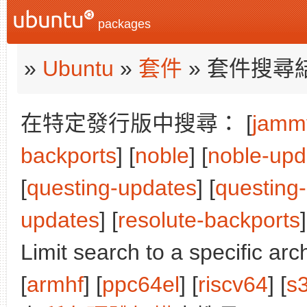
packages
»
Ubuntu
»
套件
» 套件搜尋
在特定發行版中搜尋： [
jamm
backports
] [
noble
] [
noble-upd
[
questing-updates
] [
questing
updates
] [
resolute-backports
]
Limit search to a specific arch
[
armhf
] [
ppc64el
] [
riscv64
] [
s