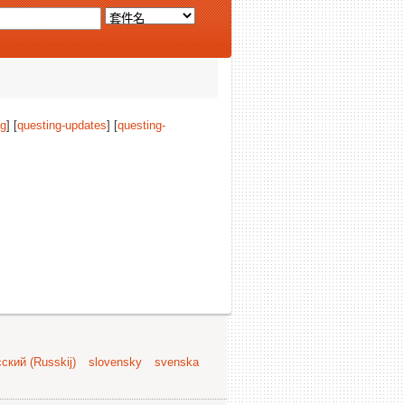
ng
] [
questing-updates
] [
questing-
ский (Russkij)
slovensky
svenska