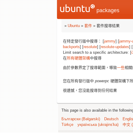
packages
»
Ubuntu
»
套件
» 套件搜尋結果
在特定發行版中搜尋： [
jammy
] [
jammy-
backports
] [
resolute
] [
resolute-updates
] [
Limit search to a specific architecture: [
i
在
所有硬體架構
中搜尋
由於參數界定了搜尋範圍，導致
一些
相關
您在所有發行版中
powerpc
硬體架構下
很遺憾，您沒能搜尋到任何結果
This page is also available in the followi
Български (Bəlgarski)
Deutsch
Engli
Türkçe
українська (ukrajins'ka)
中文 (