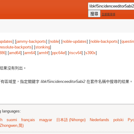
全部搜尋項
updates
] [
jammy-backports
] [
noble
] [
noble-updates
] [
noble-backports
] [
questi
resolute-backports
] [
stonking
]
386
] [
amd64
] [
arm64
] [
armhf
] [
ppc64el
] [
riscv64
] [
s390x
]
結果沒有列出。
所有區域里，指定關鍵字
libkf5incidenceeditor5abi2
在套件名稱中搜尋的結果。
ng languages:
sh
suomi
français
magyar
日本語 (Nihongo)
Nederlands
polski
Рус
Zhongwen,简)