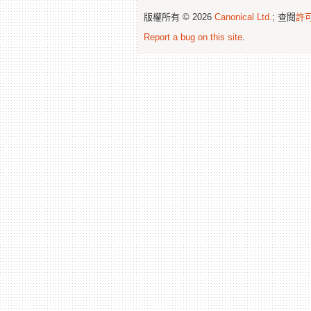
版權所有 © 2026
Canonical Ltd.
; 查閱
許
Report a bug on this site
.