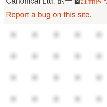
Canonical Ltd. 的一個
註冊商
Report a bug on this site
.