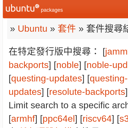
packages
»
Ubuntu
»
套件
» 套件搜尋
在特定發行版中搜尋： [
jamm
backports
] [
noble
] [
noble-upd
[
questing-updates
] [
questing
updates
] [
resolute-backports
]
Limit search to a specific arch
[
armhf
] [
ppc64el
] [
riscv64
] [
s