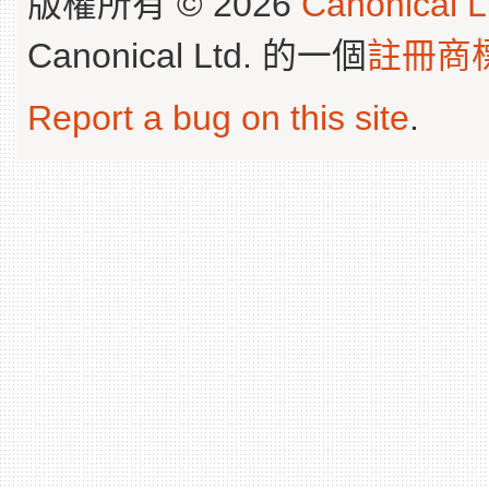
版權所有 © 2026
Canonical L
Canonical Ltd. 的一個
註冊商
Report a bug on this site
.