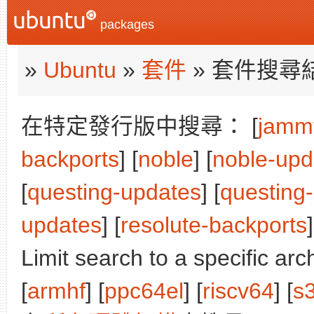
packages
»
Ubuntu
»
套件
» 套件搜尋
在特定發行版中搜尋： [
jamm
backports
] [
noble
] [
noble-upd
[
questing-updates
] [
questing
updates
] [
resolute-backports
]
Limit search to a specific arch
[
armhf
] [
ppc64el
] [
riscv64
] [
s