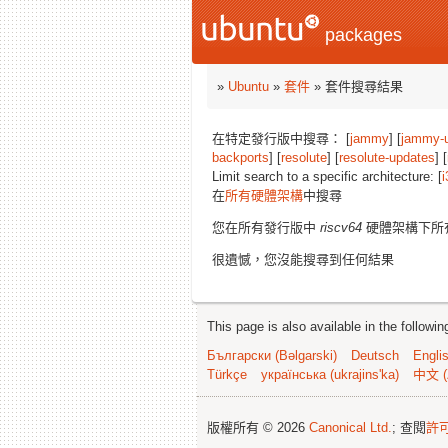
packages
»
Ubuntu
»
套件
» 套件搜尋結果
在特定發行版中搜尋： [
jammy
] [
jammy-
backports
] [
resolute
] [
resolute-updates
] [
Limit search to a specific architecture: [
i
在
所有硬體架構
中搜尋
您在所有發行版中
riscv64
硬體架構下所
很遺憾，您沒能搜尋到任何結果
This page is also available in the followi
Български (Bəlgarski)
Deutsch
Engli
Türkçe
українська (ukrajins'ka)
中文 (
版權所有 © 2026
Canonical Ltd.
; 查閱
許