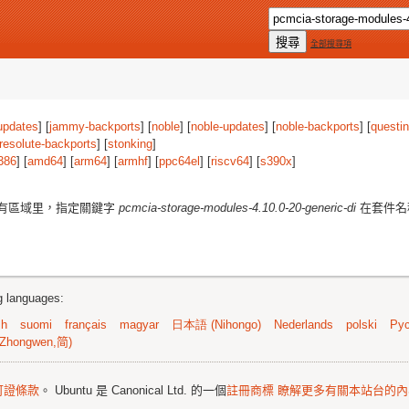
全部搜尋項
updates
] [
jammy-backports
] [
noble
] [
noble-updates
] [
noble-backports
] [
questi
resolute-backports
] [
stonking
]
386
] [
amd64
] [
arm64
] [
armhf
] [
ppc64el
] [
riscv64
] [
s390x
]
有區域里，指定關鍵字
pcmcia-storage-modules-4.10.0-20-generic-di
在套件名
ng languages:
sh
suomi
français
magyar
日本語 (Nihongo)
Nederlands
polski
Рус
Zhongwen,简)
可證條款
。 Ubuntu 是 Canonical Ltd. 的一個
註冊商標
瞭解更多有關本站台的內