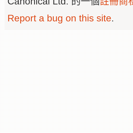
Canonical Ltd. 的一個
註冊商
Report a bug on this site
.