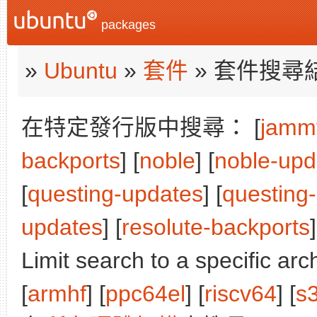
packages
»
Ubuntu
»
套件
» 套件搜尋
在特定發行版中搜尋： [
jamm
backports
] [
noble
] [
noble-upd
[
questing-updates
] [
questing
updates
] [
resolute-backports
]
Limit search to a specific arch
[
armhf
] [
ppc64el
] [
riscv64
] [
s