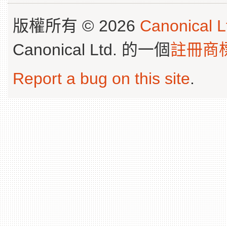
版權所有 © 2026
Canonical L
Canonical Ltd. 的一個
註冊商
Report a bug on this site
.