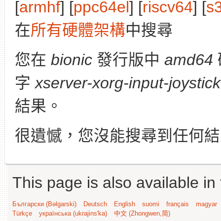
[
armhf
] [
ppc64el
] [
riscv64
] [
s
在
所有硬體架構
中搜尋
您在
bionic
發行版中
amd64
字
xserver-xorg-input-joystick
結果。
很遺憾，您沒能搜尋到任何結
This page is also available in
Български (Bəlgarski)
Deutsch
English
suomi
français
magyar
Türkçe
українська (ukrajins'ka)
中文 (Zhongwen,简)