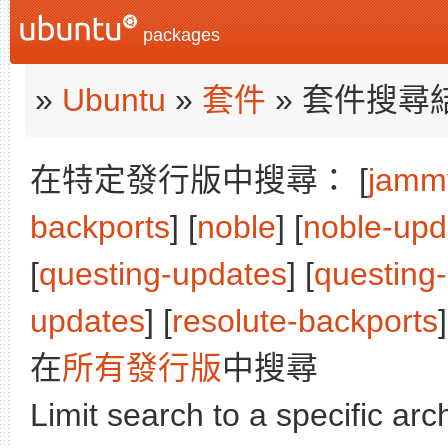
packages
»
Ubuntu
»
套件
» 套件搜尋
在特定發行版中搜尋： [
jamm
backports
] [
noble
] [
noble-upd
[
questing-updates
] [
questing
updates
] [
resolute-backports
]
在
所有發行版
中搜尋
Limit search to a specific arch