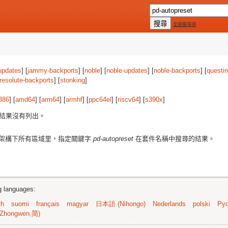
全部搜尋項
updates
] [
jammy-backports
] [
noble
] [
noble-updates
] [
noble-backports
] [
questi
resolute-backports
] [
stonking
]
386
] [
amd64
] [
arm64
] [
armhf
] [
ppc64el
] [
riscv64
] [
s390x
]
結果沒有列出。
架構下所有區域里，指定關鍵字
pd-autopreset
在套件名稱中搜尋的結果。
ng languages:
sh
suomi
français
magyar
日本語 (Nihongo)
Nederlands
polski
Рус
Zhongwen,简)