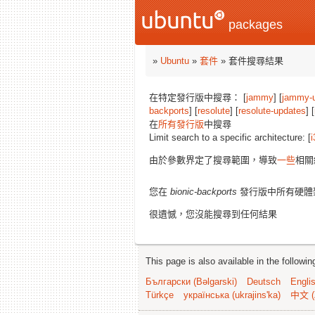
packages
»
Ubuntu
»
套件
» 套件搜尋結果
在特定發行版中搜尋： [
jammy
] [
jammy-
backports
] [
resolute
] [
resolute-updates
] [
在
所有發行版
中搜尋
Limit search to a specific architecture: [
i
由於參數界定了搜尋範圍，導致
一些
相關
您在
bionic-backports
發行版中所有硬體
很遺憾，您沒能搜尋到任何結果
This page is also available in the followi
Български (Bəlgarski)
Deutsch
Engli
Türkçe
українська (ukrajins'ka)
中文 (