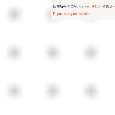
版權所有 © 2026
Canonical Ltd.
; 查閱
許
Report a bug on this site
.