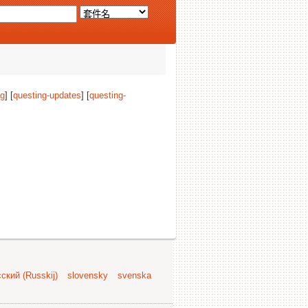
ng
] [
questing-updates
] [
questing-
ский (Russkij)
slovensky
svenska