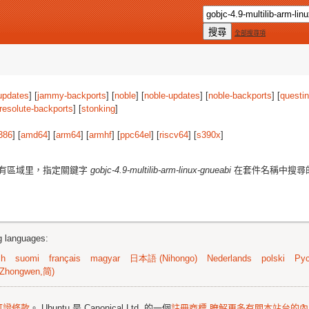
全部搜尋項
updates
] [
jammy-backports
] [
noble
] [
noble-updates
] [
noble-backports
] [
questi
resolute-backports
] [
stonking
]
386
] [
amd64
] [
arm64
] [
armhf
] [
ppc64el
] [
riscv64
] [
s390x
]
有區域里，指定關鍵字
gobjc-4.9-multilib-arm-linux-gnueabi
在套件名稱中搜尋
ng languages:
sh
suomi
français
magyar
日本語 (Nihongo)
Nederlands
polski
Рус
Zhongwen,简)
可證條款
。 Ubuntu 是 Canonical Ltd. 的一個
註冊商標
瞭解更多有關本站台的內