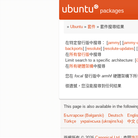
packages
»
Ubuntu
»
套件
» 套件搜尋結果
在特定發行版中搜尋： [
jammy
] [
jammy-
backports
] [
resolute
] [
resolute-updates
] [
在
所有發行版
中搜尋
Limit search to a specific architecture: [
i
在
所有硬體架構
中搜尋
您在
focal
發行版中
armhf
硬體架構下所
很遺憾，您沒能搜尋到任何結果
This page is also available in the followi
Български (Bəlgarski)
Deutsch
Engli
Türkçe
українська (ukrajins'ka)
中文 (
版權所有 © 2026
Canonical Ltd.
; 查閱
許