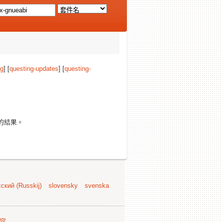
ng
] [
questing-updates
] [
questing-
的結果。
ский (Russkij)
slovensky
svenska
容
.