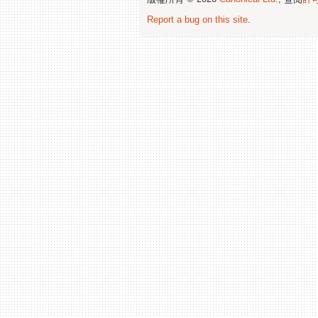
Report a bug on this site
.