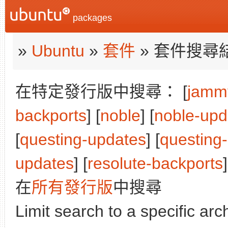
packages
»
Ubuntu
»
套件
» 套件搜尋
在特定發行版中搜尋： [
jamm
backports
] [
noble
] [
noble-upd
[
questing-updates
] [
questing
updates
] [
resolute-backports
]
在
所有發行版
中搜尋
Limit search to a specific arch