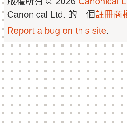
版權所有 © 2026
Canonical L
Canonical Ltd. 的一個
註冊商
Report a bug on this site
.