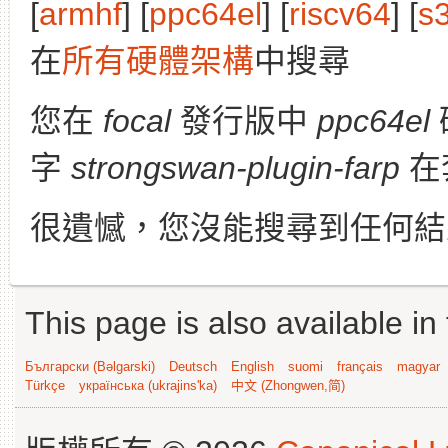
[
armhf
] [
ppc64el
] [
riscv64
] [
s
在
所有硬體架構
中搜尋
您在
focal
發行版中
ppc64el
字
strongswan-plugin-farp
在
很遺憾，您沒能搜尋到任何結
This page is also available in
Български (Bəlgarski)
Deutsch
English
suomi
français
magyar
Türkçe
українська (ukrajins'ka)
中文 (Zhongwen,简)