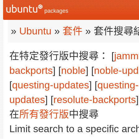
packages
»
Ubuntu
»
套件
» 套件搜尋
在特定發行版中搜尋： [
jamm
backports
] [
noble
] [
noble-upd
[
questing-updates
] [
questing
updates
] [
resolute-backports
]
在
所有發行版
中搜尋
Limit search to a specific arch