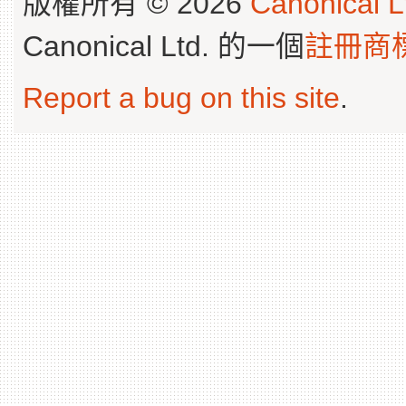
版權所有 © 2026
Canonical L
Canonical Ltd. 的一個
註冊商
Report a bug on this site
.