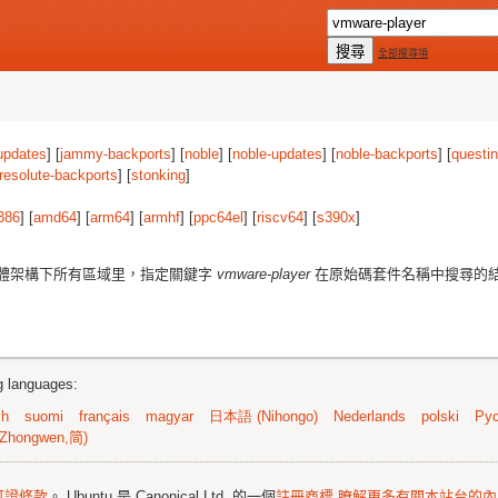
全部搜尋項
updates
] [
jammy-backports
] [
noble
] [
noble-updates
] [
noble-backports
] [
questi
resolute-backports
] [
stonking
]
386
] [
amd64
] [
arm64
] [
armhf
] [
ppc64el
] [
riscv64
] [
s390x
]
體架構下所有區域里，指定關鍵字
vmware-player
在原始碼套件名稱中搜尋的
ng languages:
sh
suomi
français
magyar
日本語 (Nihongo)
Nederlands
polski
Рус
Zhongwen,简)
可證條款
。 Ubuntu 是 Canonical Ltd. 的一個
註冊商標
瞭解更多有關本站台的內