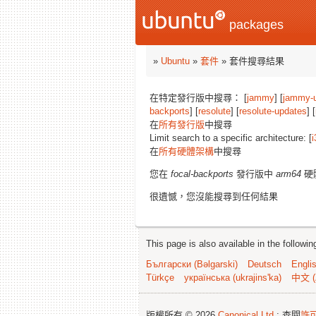
packages
»
Ubuntu
»
套件
» 套件搜尋結果
在特定發行版中搜尋： [
jammy
] [
jammy-
backports
] [
resolute
] [
resolute-updates
] [
在
所有發行版
中搜尋
Limit search to a specific architecture: [
i
在
所有硬體架構
中搜尋
您在
focal-backports
發行版中
arm64
硬
很遺憾，您沒能搜尋到任何結果
This page is also available in the followi
Български (Bəlgarski)
Deutsch
Engli
Türkçe
українська (ukrajins'ka)
中文 (
版權所有 © 2026
Canonical Ltd.
; 查閱
許