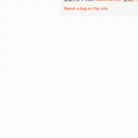
Report a bug on this site
.