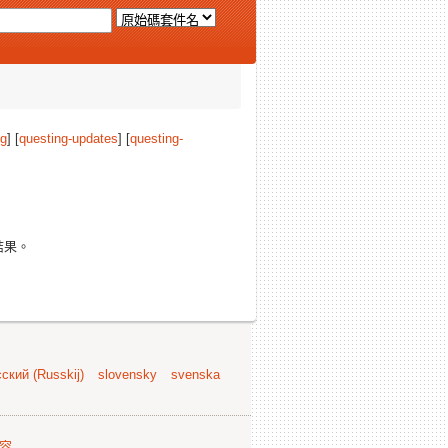
ng
] [
questing-updates
] [
questing-
結果。
ский (Russkij)
slovensky
svenska
容
.