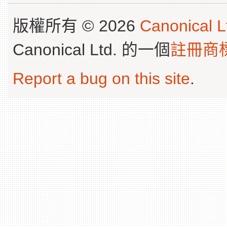
版權所有 © 2026
Canonical L
Canonical Ltd. 的一個
註冊商
Report a bug on this site
.