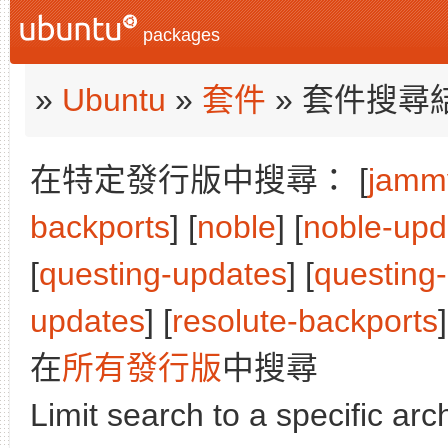
packages
»
Ubuntu
»
套件
» 套件搜尋
在特定發行版中搜尋： [
jamm
backports
] [
noble
] [
noble-upd
[
questing-updates
] [
questing
updates
] [
resolute-backports
]
在
所有發行版
中搜尋
Limit search to a specific arch