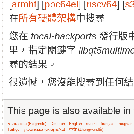
[
armhf
] [
ppc64el
] [
riscv64
] [
s
在
所有硬體架構
中搜尋
您在
focal-backports
發行版
里，指定關鍵字
libqt5multim
尋的結果。
很遺憾，您沒能搜尋到任何結
This page is also available in
Български (Bəlgarski)
Deutsch
English
suomi
français
magyar
Türkçe
українська (ukrajins'ka)
中文 (Zhongwen,简)