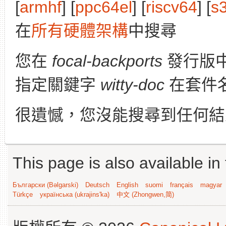
[
armhf
] [
ppc64el
] [
riscv64
] [
s
在
所有硬體架構
中搜尋
您在
focal-backports
發行版
指定關鍵字
witty-doc
在套件
很遺憾，您沒能搜尋到任何結
This page is also available in
Български (Bəlgarski)
Deutsch
English
suomi
français
magyar
Türkçe
українська (ukrajins'ka)
中文 (Zhongwen,简)