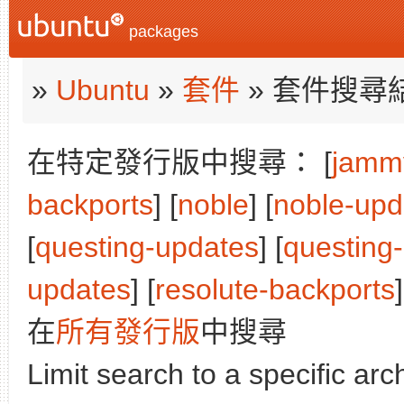
packages
»
Ubuntu
»
套件
» 套件搜尋
在特定發行版中搜尋： [
jamm
backports
] [
noble
] [
noble-upd
[
questing-updates
] [
questing
updates
] [
resolute-backports
]
在
所有發行版
中搜尋
Limit search to a specific arch