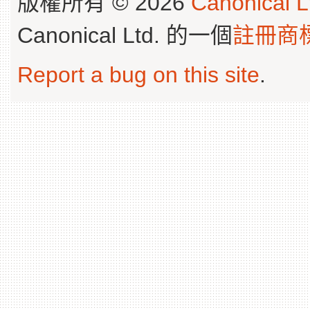
版權所有 © 2026
Canonical L
Canonical Ltd. 的一個
註冊商
Report a bug on this site
.