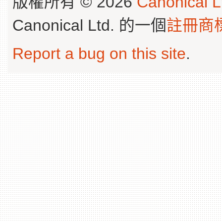
版權所有 © 2026
Canonical L
Canonical Ltd. 的一個
註冊商
Report a bug on this site
.