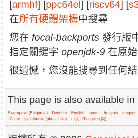
[
armhf
] [
ppc64el
] [
riscv64
] [
s
在
所有硬體架構
中搜尋
您在
focal-backports
發行版
指定關鍵字
openjdk-9
在原始
很遺憾，您沒能搜尋到任何結
This page is also available in
Български (Bəlgarski)
Deutsch
English
suomi
français
magyar
Türkçe
українська (ukrajins'ka)
中文 (Zhongwen,简)