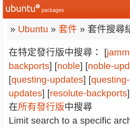
packages
»
Ubuntu
»
套件
» 套件搜尋
在特定發行版中搜尋： [
jamm
backports
] [
noble
] [
noble-upd
[
questing-updates
] [
questing
updates
] [
resolute-backports
]
在
所有發行版
中搜尋
Limit search to a specific arch