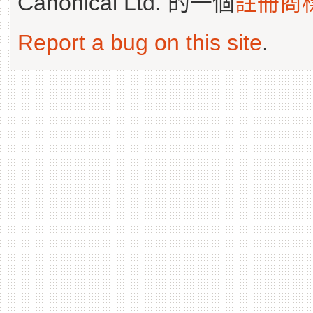
Canonical Ltd. 的一個
註冊商
Report a bug on this site
.