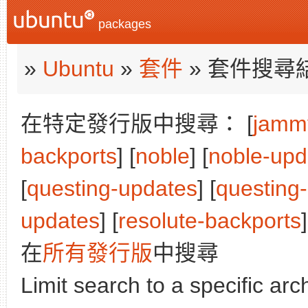
packages
»
Ubuntu
»
套件
» 套件搜尋
在特定發行版中搜尋： [
jamm
backports
] [
noble
] [
noble-upd
[
questing-updates
] [
questing
updates
] [
resolute-backports
]
在
所有發行版
中搜尋
Limit search to a specific arch