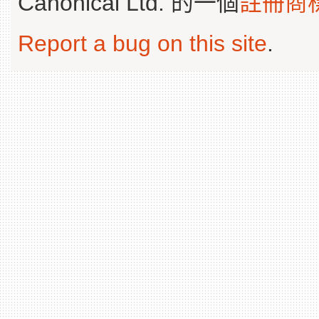
Canonical Ltd. 的一個
註冊商
Report a bug on this site
.