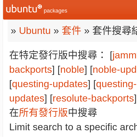
packages
»
Ubuntu
»
套件
» 套件搜尋
在特定發行版中搜尋： [
jamm
backports
] [
noble
] [
noble-upd
[
questing-updates
] [
questing
updates
] [
resolute-backports
]
在
所有發行版
中搜尋
Limit search to a specific arch