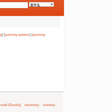
ng
] [
questing-updates
] [
questing-
ский (Russkij)
slovensky
svenska