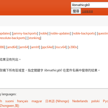
全部搜尋項
updates
] [
jammy-backports
] [
noble
] [
noble-updates
] [
noble-backports
] [
questi
resolute-backports
] [
stonking
]
386
] [
amd64
] [
arm64
] [
armhf
] [
ppc64el
] [
riscv64
] [
s390x
]
結果沒有列出。
架構下所有區域里，指定關鍵字
libmathicgb0
在套件名稱中搜尋的結果。
ng languages:
sh
suomi
français
magyar
日本語 (Nihongo)
Nederlands
polski
Рус
Zhongwen,简)