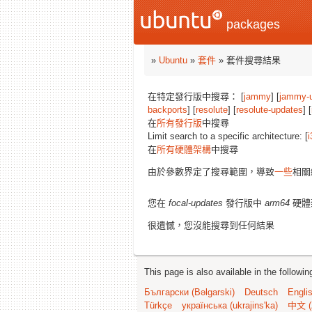
packages
»
Ubuntu
»
套件
» 套件搜尋結果
在特定發行版中搜尋： [
jammy
] [
jammy-
backports
] [
resolute
] [
resolute-updates
] [
在
所有發行版
中搜尋
Limit search to a specific architecture: [
i
在
所有硬體架構
中搜尋
由於參數界定了搜尋範圍，導致
一些
相關
您在
focal-updates
發行版中
arm64
硬體
很遺憾，您沒能搜尋到任何結果
This page is also available in the followi
Български (Bəlgarski)
Deutsch
Engli
Türkçe
українська (ukrajins'ka)
中文 (