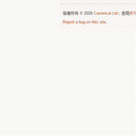
版權所有 © 2026
Canonical Ltd.
; 查閱
許
Report a bug on this site
.